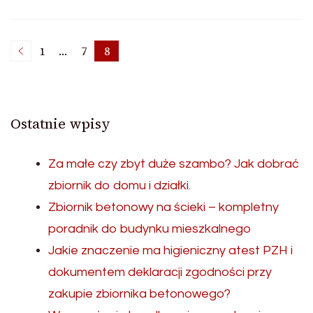
Nawigacja
1
…
7
8
Page
Page
Page
po
Ostatnie wpisy
wpisach
Za małe czy zbyt duże szambo? Jak dobrać
zbiornik do domu i działki.
Zbiornik betonowy na ścieki – kompletny
poradnik do budynku mieszkalnego
Jakie znaczenie ma higieniczny atest PZH i
dokumentem deklaracji zgodności przy
zakupie zbiornika betonowego?