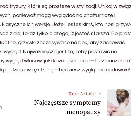
ć fryzury, które są prostsze w stylizacji. Unikaj w zwią
owych, ponieważ mogą wyglądać na chałturnicze i
lasyczne ich wersje. Jeżeli jesteś kimś, kto nosi grzyw
ć z niej teraz tylko dlatego, iż jesteś starsza. Po pros
 delikatne, grzywki zaczesywane na bok, aby zachować
ki wygląd. Najważniejsze jest to, żeby postawić na
 wygląd włosów, jaki każdej kobiecie – bez baczenia 
śli pójdziesz w tę stronę – będziesz wyglądać cudownie!
Next Article
Najczęstsze symptomy
m
menopauzy