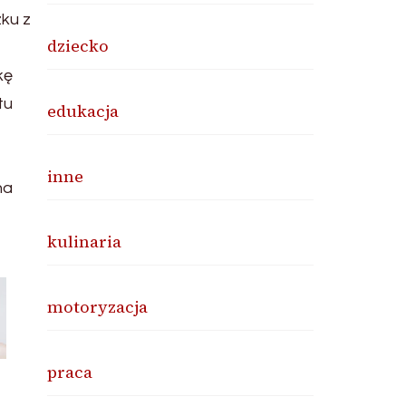
zku z
dziecko
kę
tu
edukacja
inne
na
kulinaria
motoryzacja
praca