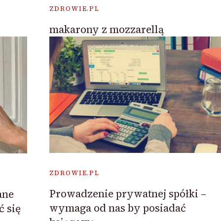
ZDROWIE.PL
makarony z mozzarellą
ZDROWIE.PL
Prowadzenie prywatnej spółki –
ane
wymaga od nas by posiadać
 się