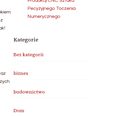
Produkcji CNC: Sztuka
Pecyzyjnego Toczenia
ękiem.
Numerycznego
ez
ak!
Kategorie
Bez kategorii
biznes
raz
szych
budownictwo
Dom