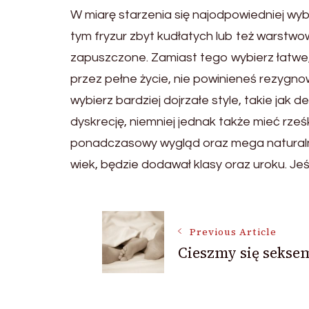
W miarę starzenia się najodpowiedniej wybra
tym fryzur zbyt kudłatych lub też warstw
zapuszczone. Zamiast tego wybierz łatwe, k
przez pełne życie, nie powinieneś rezygnowa
wybierz bardziej dojrzałe style, takie jak
dyskrecję, niemniej jednak także mieć rześ
ponadczasowy wygląd oraz mega naturalny
wiek, będzie dodawał klasy oraz uroku. Je
Post
Previous Article
Cieszmy się sekse
Navigation