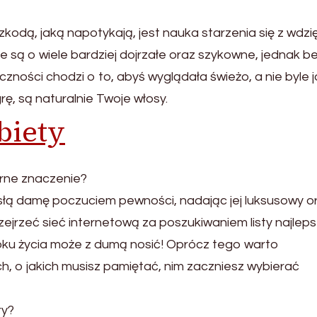
kodą, jaką napotykają, jest nauka starzenia się z wdzi
e są o wiele bardziej dojrzałe oraz szykowne, jednak b
ności chodzi o to, abyś wyglądała świeżo, a nie byle j
rę, są naturalnie Twoje włosy.
biety
rne znaczenie?
łą damę poczuciem pewności, nadając jej luksusowy o
jrzeć sieć internetową za poszukiwaniem listy najlep
roku życia może z dumą nosić! Oprócz tego warto
, o jakich musisz pamiętać, nim zaczniesz wybierać
ry?