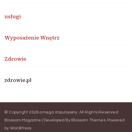
usługi
Wyposażenie Wnętrz
Zdrowie
zdrowie.pl
© Copyright 2026
omega impulsywny
. All Rights Reserved.
Blossom Magazine | Developed By
Blossom Themes
.
Powered
by
WordPress
.