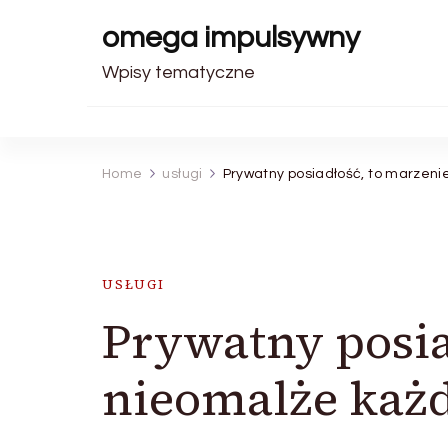
omega impulsywny
Wpisy tematyczne
Home
usługi
Prywatny posiadłość, to marzeni
USŁUGI
Prywatny posia
nieomalże każd