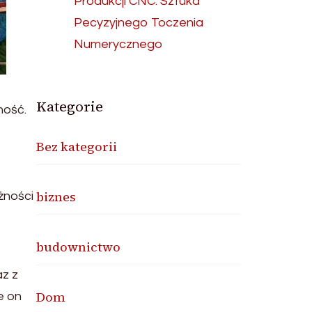
Produkcji CNC: Sztuka
Pecyzyjnego Toczenia
Numerycznego
Kategorie
ność.
Bez kategorii
biznes
żności
budownictwo
z z
Dom
e on