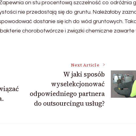
ć. Zapewnia on stu procentową szczelność co odróżnia 
ystości nie przedostają się do gruntu. Należałoby zazn
 spowodować dostanie się ich do wód gruntowych. Tak
 bakterie chorobotwórcze i związki chemiczne zawarte
Next Article
W jaki sposób
wyselekcjonować
wiązać
odpowiedniego partnera
a.
do outsourcingu usług?