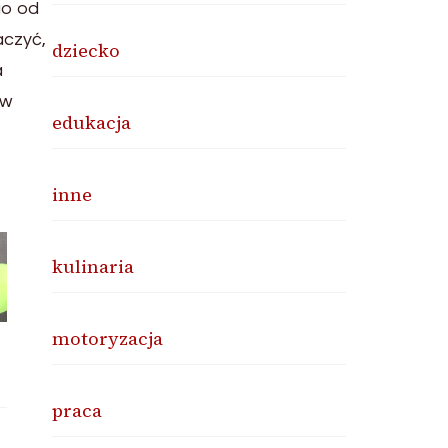
go od
aczyć,
dziecko
a
 w
edukacja
inne
kulinaria
motoryzacja
praca