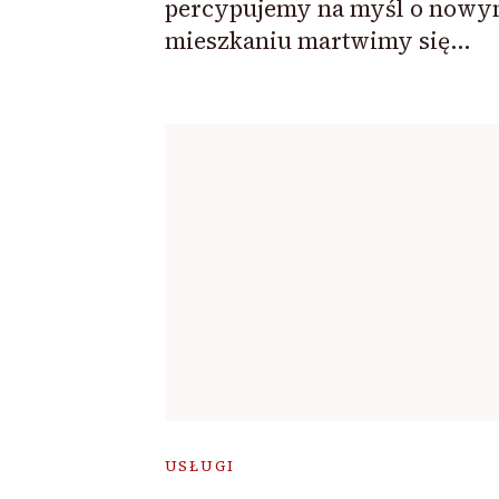
percypujemy na myśl o now
mieszkaniu martwimy się…
USŁUGI