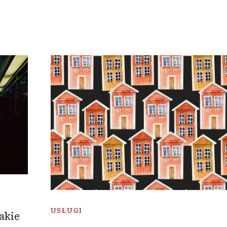
USŁUGI
akie