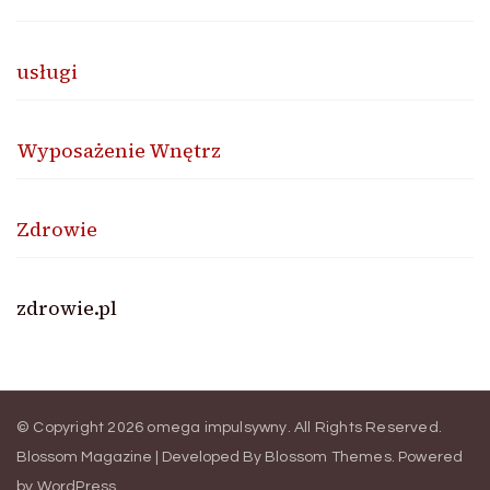
usługi
Wyposażenie Wnętrz
Zdrowie
zdrowie.pl
© Copyright 2026
omega impulsywny
. All Rights Reserved.
Blossom Magazine | Developed By
Blossom Themes
.
Powered
by
WordPress
.