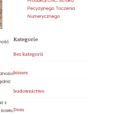
Produkcji CNC: Sztuka
Pecyzyjnego Toczenia
Numerycznego
Kategorie
ność.
Bez kategorii
biznes
eżności
lędnić
budownictwo
z z
Dom
cieki,