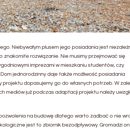
ego. Niebywałym plusem jego posiadania jest niezależ
 to znakomite rozwiązanie. Nie musimy przejmować się
ygodniowymi imprezami w mieszkaniu studentów, czy
 Dom jednorodzinny daje także możliwość posiadania
y projektu dopasujemy go do własnych potrzeb. W zal
nych mediów już podczas adaptacji projektu należy uwzg
zwolenia na budowę dlatego warto zadbać o nie wra
ogiczne jest to zbiornik bezodpływowy. Gromadzi on ś