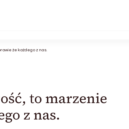
prawie że każdego z nas.
ość, to marzenie
ego z nas.