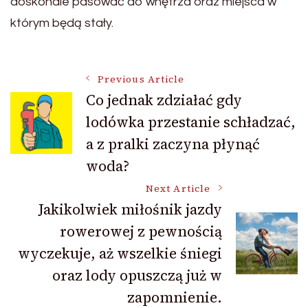
doskonale pasować do wnętrza oraz miejsca w
którym będą stały.
Post
Previous Article
Co jednak zdziałać gdy
lodówka przestanie schładzać,
Navigation
a z pralki zaczyna płynąć
woda?
Next Article
Jakikolwiek miłośnik jazdy
rowerowej z pewnością
wyczekuje, aż wszelkie śniegi
oraz lody opuszczą już w
zapomnienie.