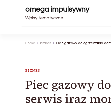
omega impulsywny
Wpisy tematyczne
Home
biznes
Piec gazowy do ogrzewania dom
BIZNES
Piec gazowy d
serwis iraz mo