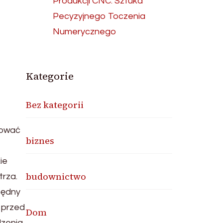
Produkcji CNC: Sztuka
Pecyzyjnego Toczenia
Numerycznego
Kategorie
Bez kategorii
zować
biznes
ie
budownictwo
trza.
będny
 przed
Dom
dzenia