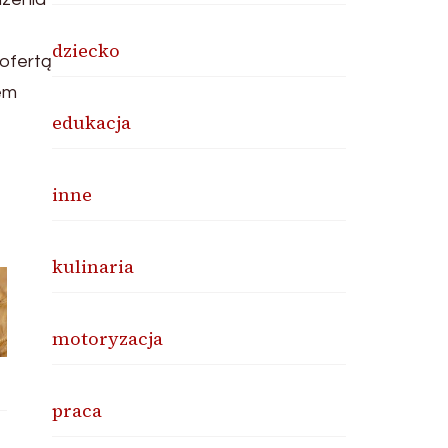
dziecko
ofertą
em
edukacja
inne
kulinaria
motoryzacja
praca