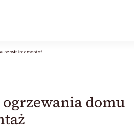
u serwis iraz montaż
o ogrzewania domu
ntaż