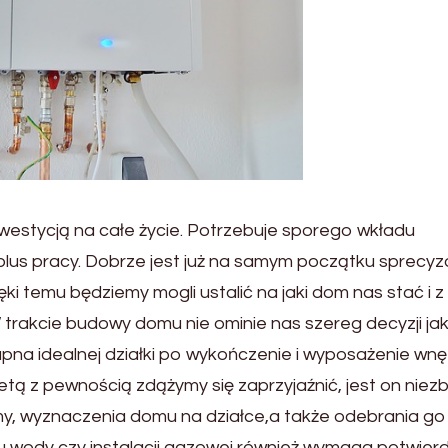
estycją na całe życie. Potrzebuje sporego wkładu
lus pracy. Dobrze jest już na samym początku sprecy
ęki temu będziemy mogli ustalić na jaki dom nas stać i z
trakcie budowy domu nie ominie nas szereg decyzji jak
pna idealnej działki po wykończenie i wyposażenie wnę
tą z pewnością zdążymy się zaprzyjaźnić, jest on niez
zmy, wyznaczenia domu na działce,a także odebrania go
wody czy instalacji gazowej również wymaga potwier