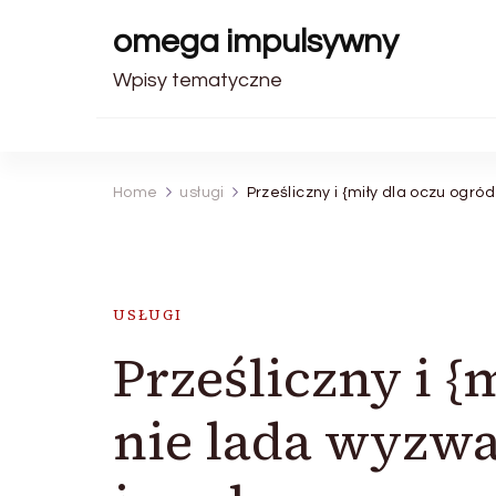
omega impulsywny
Wpisy tematyczne
Home
usługi
Prześliczny i {miły dla oczu ogr
USŁUGI
Prześliczny i {
nie lada wyzwa