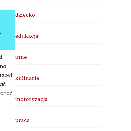
dziecko
e
edukacja
inne
d
nna
a zbyt
kulinaria
wać
ykonać
motoryzacja
praca