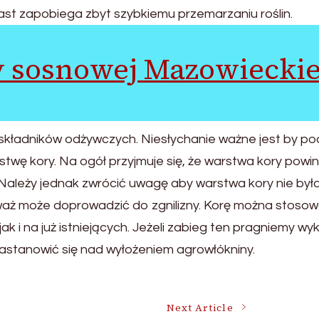
iast zapobiega zbyt szybkiemu przemarzaniu roślin.
y sosnowej Mazowiecki
składników odżywczych. Niesłychanie ważne jest by po
twę kory. Na ogół przyjmuje się, że warstwa kory powi
Należy jednak zwrócić uwagę aby warstwa kory nie był
eważ może doprowadzić do zgnilizny. Korę można stoso
 i na już istniejących. Jeżeli zabieg ten pragniemy w
astanowić się nad wyłożeniem agrowłókniny.
Next Article