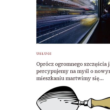
USŁUGI
Oprócz ogromnego szczęścia j
percypujemy na myśl o now
mieszkaniu martwimy się…